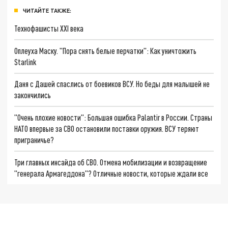
ЧИТАЙТЕ ТАКЖЕ:
Технофашисты XXI века
Оплеуха Маску. "Пора снять белые перчатки": Как уничтожить
Starlink
Даня с Дашей спаслись от боевиков ВСУ. Но беды для малышей не
закончились
"Очень плохие новости": Большая ошибка Palantir в России. Страны
НАТО впервые за СВО остановили поставки оружия. ВСУ теряют
приграничье?
Три главных инсайда об СВО. Отмена мобилизации и возвращение
"генерала Армагеддона"? Отличные новости, которые ждали все