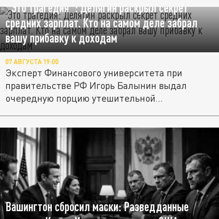
"Это трагедия": Делягин раскрыл секрет
средних зарплат. Кто на самом деле забрал
вашу прибавку к доходам
07 АВГУСТА 19:00
Эксперт Финансового университета при
правительстве РФ Игорь Балынин выдал
очередную порцию утешительной...
Вашингтон сбросил маски: Разведданные