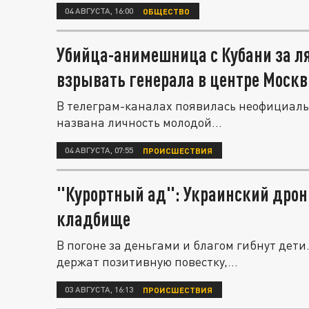
04 АВГУСТА, 16:00
ОБЩЕСТВО
Убийца-анимешница с Кубани за л
взрывать генерала в центре Моск
В телеграм-каналах появилась неофициаль
названа личность молодой...
04 АВГУСТА, 07:55
ПРОИСШЕСТВИЯ
"Курортный ад": Украинский дрон
кладбище
В погоне за деньгами и благом гибнут дет
держат позитивную повестку,...
03 АВГУСТА, 16:13
ПРОИСШЕСТВИЯ