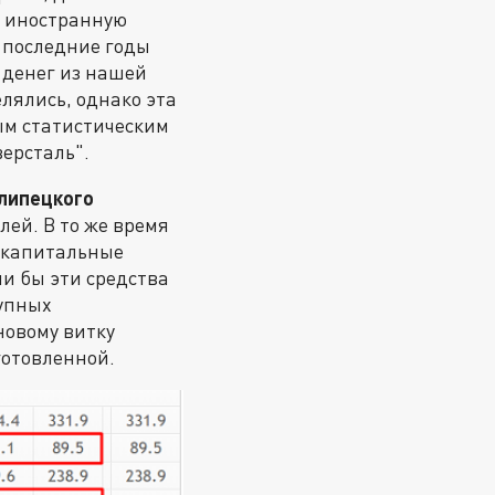
 иностранную
е последние годы
 денег из нашей
лялись, однако эта
ым статистическим
ерсталь".
липецкого
лей. В то же время
 капитальные
ли бы эти средства
рупных
новому витку
готовленной.