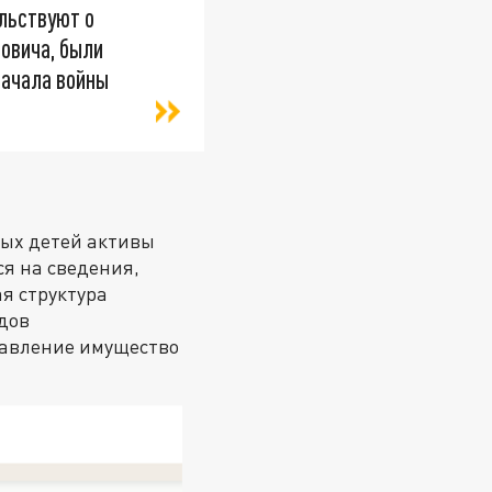
льствуют о
мовича, были
начала войны
рых детей активы
я на сведения,
я структура
дов
равление имущество