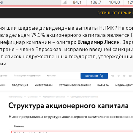
СКРИНШОТ СТРАНИЦ
ремя шли щедрые дивидендные выплаты НЛМК? На оф
 владельцем 79,3% акционерного капитала является F
Бенефициар компании – олигарх
Владимир Лисин
. За
стране – члене Евросоюза, исправно введшей санкци
 в список недружественных государств, утверждённ
ии.