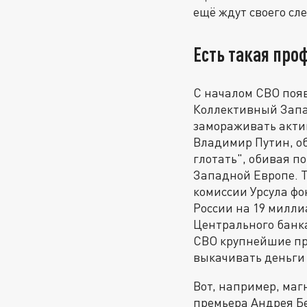
ещё ждут своего сл
Есть такая про
С началом СВО появ
Коллективный Запа
замораживать актив
Владимир Путин, о
глотать", обивая п
Западной Европе. Т
комиссии Урсула ф
России на 19 милли
Центрального банка
СВО крупнейшие пр
выкачивать деньги 
Вот, например, маг
премьера Андрея Бе