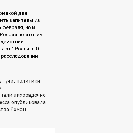
помехой для
ить капиталы из
 февраля, но и
России по итогам
одействии
вают" Россию. О
м расследовании
 тучи, политики
к
ачали лихорадочно
есса опубликовала
ства Роман