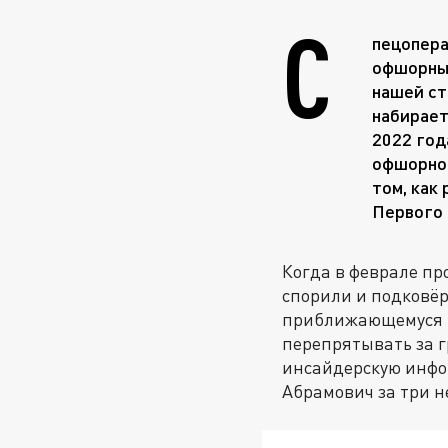
С
пецопера
офшорных
нашей ст
набирает
2022 год
офшорног
том, как
Первого 
Когда в феврале пр
спорили и подковёр
приближающемуся в
перепрятывать за г
инсайдерскую инфо
Абрамович за три н