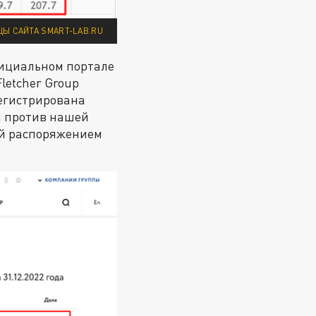
Ы САЙТА SMART-LAB.RU
ициальном портале
letcher Group
регистрирована
и против нашей
ый распоряжением