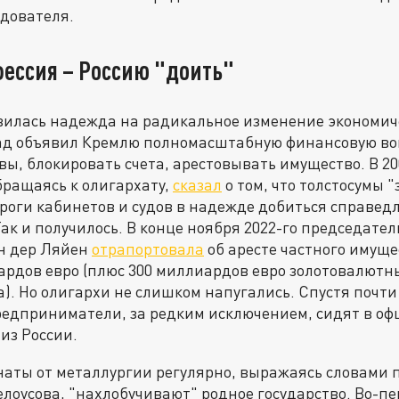
едователя.
фессия – Россию "доить"
илась надежда на радикальное изменение экономиче
д объявил Кремлю полномасштабную финансовую вой
ы, блокировать счета, арестовывать имущество. В 20
бращаясь к олигархату,
сказал
о том, что толстосумы 
ороги кабинетов и судов в надежде добиться справед
ак и получилось. В конце ноября 2022-го председате
он дер Ляйен
отрапортовала
об аресте частного имущ
ардов евро (плюс 300 миллиардов евро золотовалютн
). Но олигархи не слишком напугались. Спустя почти
едприниматели, за редким исключением, сидят в оф
из России.
наты от металлургии регулярно, выражаясь словами 
лоусова, "нахлобучивают" родное государство. Во-пе