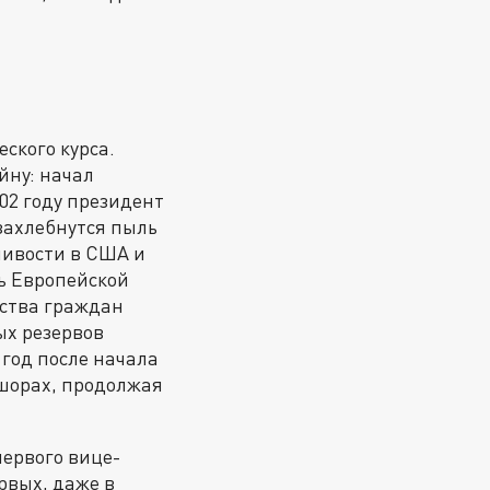
ского курса.
ну: начал
02 году президент
"захлебнутся пыль
ливости в США и
ль Европейской
ества граждан
ых резервов
 год после начала
шорах, продолжая
первого вице-
рвых, даже в