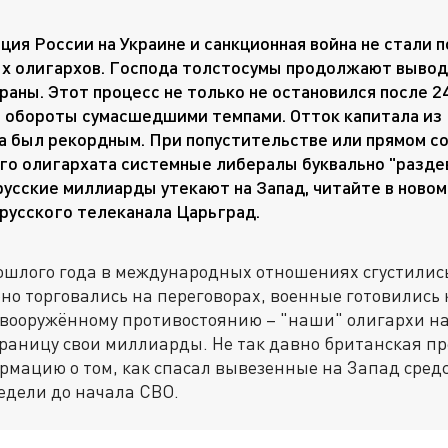
ция России на Украине и санкционная война не стали 
 олигархов. Господа толстосумы продолжают вывод
раны. Этот процесс не только не остановился после 24
 обороты сумасшедшими темпами. Отток капитала из 
а был рекордным. При попустительстве или прямом с
о олигархата системные либералы буквально "разде
 русские миллиарды утекают на Запад, читайте в ново
русского телеканала Царьград.
ошлого года в международных отношениях сгустились
но торговались на переговорах, военные готовились 
ооружённому противостоянию – "наши" олигархи н
раницу свои миллиарды. Не так давно британская пр
рмацию о том, как спасал вывезенные на Запад сред
едели до начала СВО.