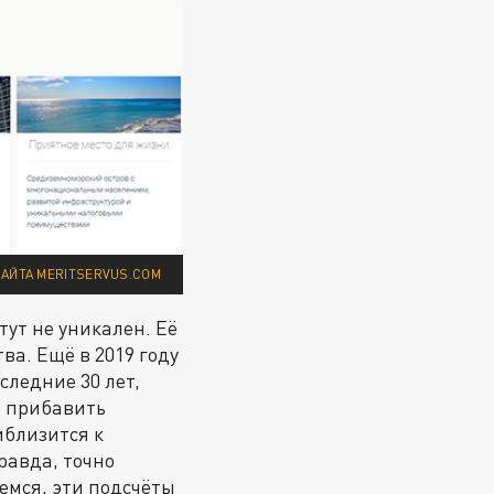
АЙТА MERITSERVUS.COM
ут не уникален. Её
ва. Ещё в 2019 году
оследние 30 лет,
и прибавить
иблизится к
равда, точно
емся, эти подсчёты