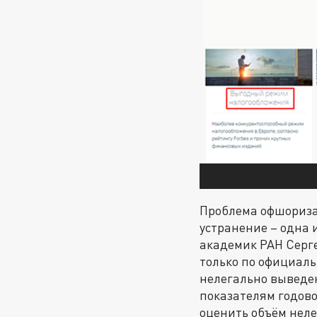
Проблема офшоризац
устранение – одна 
академик РАН Серг
только по официаль
нелегально выведе
показателям годово
оценить объём неле