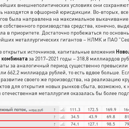
ейших внешнеполитических условиях они сохраняют
ть находятся в офшорной юрисдикции. Во-вторых, вс
ргов была направлена на максимальное выкачивание
е собственного производства средства, конечно, выде
яла в приоритете. Достаточно пробежаться по основн
ейших металлургических гигантов – НЛМК и ПАО "Сев
з открытых источников, капитальные вложения
Ново
 комбината
за 2017–2021 годы – 318,8 миллиардов руб
ты за аналогичный период существенно превысили
ли 662,2 миллиарда рублей, то есть вдвое больше. Ес
развитие своего же производства, на реализацию к
ктов для открытия новых рынков сбыта, возможно, к 
отечественная металлургия оказалась бы более под