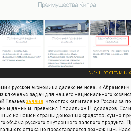
СКРИНШОТ СТРАНИЦЫ С
ии русской экономики далеко не нова, и Абрамович т
из ключевых задач для нашего национального хозяйст
ей Глазьев
заявил
, что отток капитала из России за п
ным данным, превысил 1 триллион (!) долларов. Есл
нные из нашей страны денежные средства, сумма пр
го объёма русского внутреннего валового продукта. П
гального оттока не представляется возможным. Наде