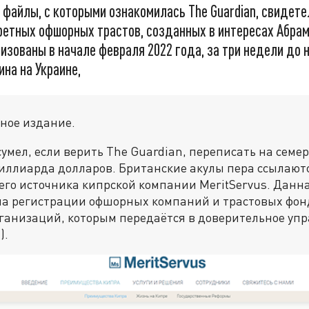
файлы, с которыми ознакомилась The Guardian, свидете
кретных офшорных трастов, созданных в интересах Абра
изованы в начале февраля 2022 года, за три недели до 
на на Украине,
ное издание.
умел, если верить The Guardian, переписать на семе
иллиарда долларов. Британские акулы пера ссылаютс
его источника кипрской компании MeritServus. Данна
на регистрации офшорных компаний и трастовых фон
рганизаций, которым передаётся в доверительное уп
).