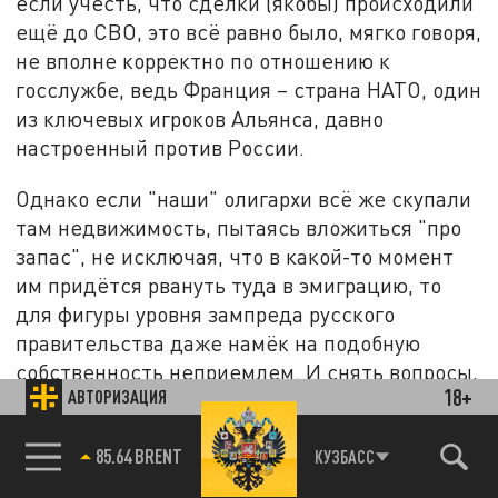
если учесть, что сделки (якобы) происходили
ещё до СВО, это всё равно было, мягко говоря,
не вполне корректно по отношению к
госслужбе, ведь Франция – страна НАТО, один
из ключевых игроков Альянса, давно
настроенный против России.
Однако если "наши" олигархи всё же скупали
там недвижимость, пытаясь вложиться "про
запас", не исключая, что в какой-то момент
им придётся рвануть туда в эмиграцию, то
для фигуры уровня зампреда русского
правительства даже намёк на подобную
собственность неприемлем. И снять вопросы,
18+
АВТОРИЗАЦИЯ
на самом деле, проще простого – с
официальным заявлением может выступить,
85.64 BRENT
КУЗБАСС
скажем, или сам Виктор Христенко, давно
ушедший с госслужбы, или его