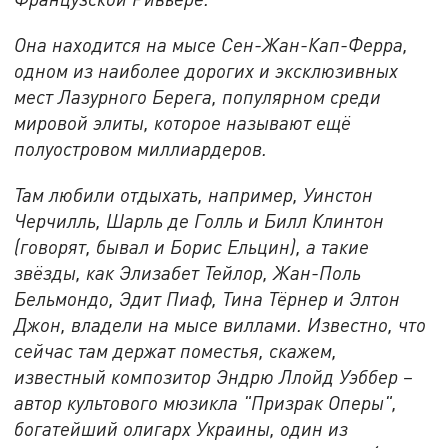
Она находится на мысе Сен-Жан-Кап-Ферра,
одном из наиболее дорогих и эксклюзивных
мест Лазурного Берега, популярном среди
мировой элиты, которое называют ещё
полуостровом миллиардеров.
Там любили отдыхать, например, Уинстон
Черчилль, Шарль де Голль и Билл Клинтон
(говорят, бывал и Борис Ельцин), а такие
звёзды, как Элизабет Тейлор, Жан-Поль
Бельмондо, Эдит Пиаф, Тина Тёрнер и Элтон
Джон, владели на мысе виллами. Известно, что
сейчас там держат поместья, скажем,
известный композитор Эндрю Ллойд Уэббер –
автор культового мюзикла "Призрак Оперы",
богатейший олигарх Украины, один из