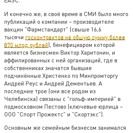
ЕАЭС.
И конечно же, в своё время в СМИ было много
публикаций о компании – производителе
вакцин "Фармстандарт" (свыше 16,6
тысячи
госконтрактов на общую сумму более
870 млрд рублей
), бенефициаром которой
является бизнесмен Виктор Харитонин, и
аффилированных с ней организаций, где в
собственниках значатся бывшие
подчинённые Христенко по Минпромторгу
Андрей Реус и Андрей Дементьев. А
последние трое (они все родом из
Челябинска) связаны с "гольф-империей" в
подмосковном Пестово (ключевые юрлица –
ООО "Спорт Прожектс" и "Скортэкс").
Основным же семейным бизнесом занимался