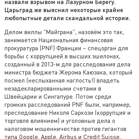
назвали взрывом на Лазурном Берегу.
Царьград же выяснил некоторые крайне
любопытные детали скандальной истории.
Делом виллы "Майграна", назовём это так,
занимается Национальная финансовая
прокуратура (PNF) Франции – спецорган для
борьбы с коррупцией в высших эшелонах,
созданный в 2013-м для расследования дела
министра бюджета Жерома Каюзака, который
посмел (неслыханная наглость!) владеть
незадекларированными счетами в
Швейцарии и Сингапуре. Потом среди
громких расследований PNF были, например,
преследование Николя Саркози (коррупция и
торговля влиянием) и уголовные дела о
налоговом мошенничестве против гигантов
типа Google, Apple, Airbus и Credit Suisse,