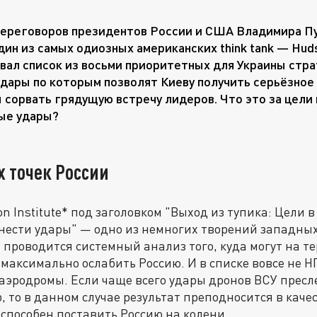
переговоров президентов России и США Владимира П
дин из самых одиозных американских think tank — Huds
вал список из восьми приоритетных для Украины стра
удары по которым позволят Киеву получить серьёзное
 сорвать грядущую встречу лидеров. Что это за цели 
ые удары?
 точек России
n Institute* под заголовком "Выход из тупика: Цели в
нести удары" — одно из немногих творений западных
м проводится системный анализ того, куда могут на т
 максимально ослабить Россию. И в списке вовсе не 
аэродромы. Если чаще всего удары дронов ВСУ пресл
 то в данном случае результат преподносится в качес
 способен поставить Россию на колени.