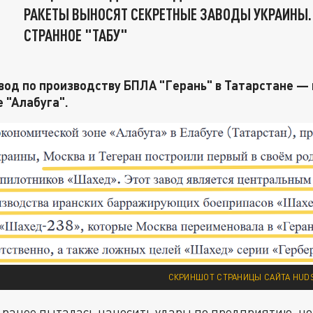
РАКЕТЫ ВЫНОСЯТ СЕКРЕТНЫЕ ЗАВОДЫ УКРАИНЫ.
СТРАННОЕ "ТАБУ"
вод по производству БПЛА "Герань" в Татарстане — 
 "Алабуга".
СКРИНШОТ СТРАНИЦЫ САЙТА HUDS
 ранее пыталась наносить удары по предприятию, но 