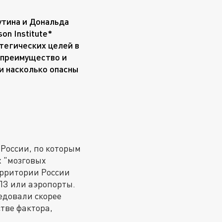
утина и Дональда
on Institute*
тегических целей в
 преимущество и
и насколько опасны
 России, по которым
 "мозговых
ерритории России
НПЗ или аэропорты.
едовали скорее
тве фактора,