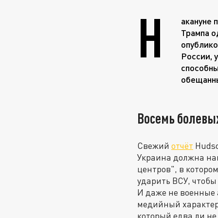
Н
акануне 
Трампа о
опублико
России, 
способны
обещанн
Восемь болевых
Свежий
отчёт
Hudso
Украина должна на
центров", в которо
ударить ВСУ, чтобы
И даже не военные 
медийный характер,
который едва ли не