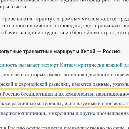
оры отчёта.
 призывают к теракту с огромным числом жертв: пре
ого политехнического колледжа, где "проживают до 4
 рабочие завода и студенты из беднейших стран, кото
ухопутные транзитные маршруты Китай — Россия.