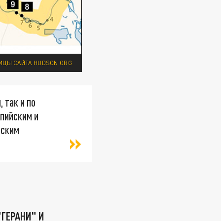
ИЦЫ САЙТА HUDSON.ORG
 так и по
пийским и
еским
"ГЕРАНИ" И