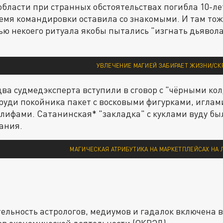
 области при странных обстоятельствах погибла 10-ле
емя командировки оставила со знакомыми. И там тож
ью некоего ритуала якобы пытались "изгнать дьявола
УВЛЕЧЕНИЕ МАГИЕЙ ЗАБИРАЕТ ЖИЗНИ/СК
 два судмедэксперта вступили в сговор с "чёрными ко
руди покойника пакет с восковыми фигурками, иглам
лифами. Сатанинская* "закладка" с куклами вуду бы
ания.
МАГИЧЕСКАЯ АТРИБУТИКА НА МАРКЕТПЛЕЙСАХ НА 
ятельность астрологов, медиумов и гадалок включена
в экономической деятельности (ОКВЭД):