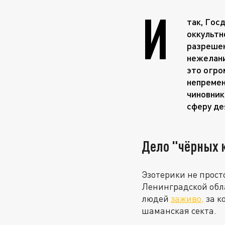
И
так, Гос
оккультн
разрешен
нежелани
это огро
непремен
чиновник
сферу де
Дело "чёрных 
Эзотерики не прост
Ленинградской обл
людей
заживо,
за к
шаманская секта.