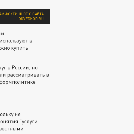
АМИ/СКРИНШОТ С САЙТА
OKVEDKOD.RU
ми
используют в
ожно купить
уг в России, но
али рассматривать в
информполитике
кольку не
онятия "услуги
овестными