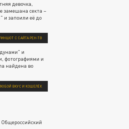
тняя девочка,
е замешана секта –
" и запоили её до
РИНШОТ С САЙТА РЕН-ТВ
лдунами" и
и, фотографиями и
ла найдена во
ЛЮБОЙ ВКУС И КОШЕЛЁК
 в Общероссийский