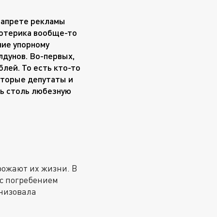
 запрете рекламы
эзотерика вообще-то
ние упорному
лдунов. Во-первых,
лей. То есть кто-то
оторые депутаты и
ть столь любезную
рожают их жизни. В
с погребением
анизовала