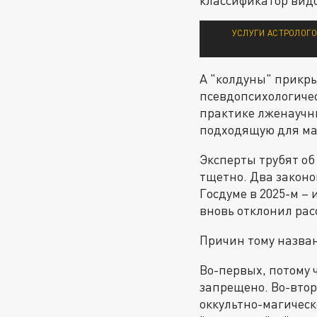
УСЛУГИ АСТРОЛОГО
А "колдуны" прикр
псевдопсихологиче
практике лженаучны
подходящую для маг
Эксперты трубят об
тщетно. Два законо
Госдуме в 2025-м –
вновь отклонил рас
Причин тому назван
Во-первых, потому ч
запрещено. Во-втор
оккультно-магическ