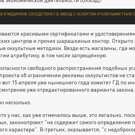
В И МЕДИУМОВ СОСЕДСТВУЮТ В ОКВЭД С ЭСКОРТОМ И ПЛАТНЫМИ ТУАЛЕТ
ываются красивыми сертификатами и удостоверения
ских центров и прочих шарашкиных контор. Открыто 
е оккультные методики. Везде есть магазины, где м
ии атрибутику, в том числе запрещённую.
 опасности свободного распространения подобных усл
проекта об ограничении рекламы оккультистов не ст
 и вот 15 апреля уже нынешнего года комитет ГД по 
смотрение уже отредактированного варианта закона.
о несколько.
то у нас, как уже отмечалось выше, это легально, пос
ых, законопроект "не содержит самого определения п
ого характера". В-третьих, оказывается, "с недоброс