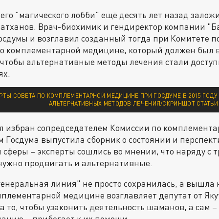
го "магического лобби" ещё десять лет назад заложи
атханов. Врач-биохимик и гендиректор компании "Б
Госдумы и возглавил созданный тогда при Комитете п
по комплементарной медицине, который должен был 
 чтобы альтернативные методы лечения стали доступ
ях.
РТЫ СОВЕТА ПО КОМПЛЕМЕНТАРНОЙ МЕДИЦИНЕ ПРИ ГОСДУМЕ В 2015 ГОДУ
АЛЬТЕРНАТИВНЫХ МЕТОДОВ ЛЕЧЕНИЯ/СКРИНШОТ СТАТЬИ
л избран сопредседателем Комиссии по комплемент
м Госдума выпустила сборник о состоянии и перспект
 сферы – эксперты сошлись во мнении, что наряду с
нужно продвигать и альтернативные.
"генеральная линия" не просто сохранилась, а вышла 
мплементарной медицине возглавляет депутат от Яку
а то, чтобы узаконить деятельность шаманов, а сам – 
анию – прибегает к их помощи.