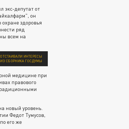
л экс-депутат от
айкалфарм", он
о охране здоровья
внести ряд
ны всем на
 ОТСТАИВАЛИ ИНТЕРЕСЫ
 ИЗ СБОРНИКА ГОСДУМЫ
арной медицине при
ивах правового
 традиционными
на новый уровень.
тии Федот Тумусов,
по его же