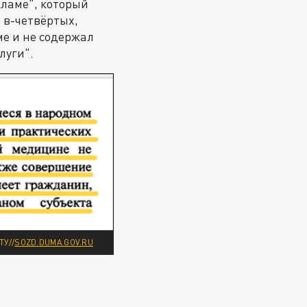
кламе", который
 в-четвёртых,
ме и не содержал
луги".
У//
SOZD.DUMA.GOV.RU