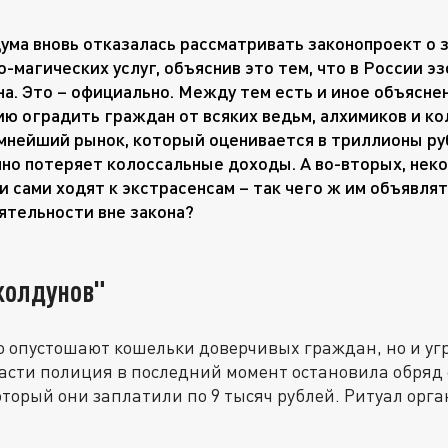
дума вновь отказалась рассматривать законопроект о
о-магических услуг, объяснив это тем, что в России 
а. Это – официально. Между тем есть и иное объясне
ю оградить граждан от всяких ведьм, алхимиков и ко
мнейший рынок, который оценивается в триллионы руб
но потеряет колоссальные доходы. А во-вторых, нек
и сами ходят к экстрасенсам – так чего ж им объявля
ятельности вне закона?
колдунов"
о опустошают кошельки доверчивых граждан, но и уг
асти полиция в последний момент остановила обряд 
оторый они заплатили по 9 тысяч рублей. Ритуал орг