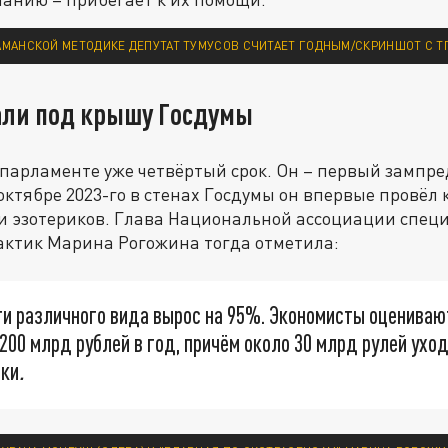
АМАНСКОЙ МЕТОДИКЕ ДЕПУТАТ ТУМУСОВ СЧИТАЕТ ГОДНЫМ/СКРИНШОТ С ТГ
али под крышу Госдумы
парламенте уже четвёртый срок. Он – первый зампре
октябре 2023-го в стенах Госдумы он впервые провёл 
и эзотериков. Глава Национальной ассоциации спец
актик Марина Рогожина тогда отметила:
ги различного вида вырос на 95%. Экономисты оцениваю
 200 млрд рублей в год, причём около 30 млрд рулей уход
ики
.