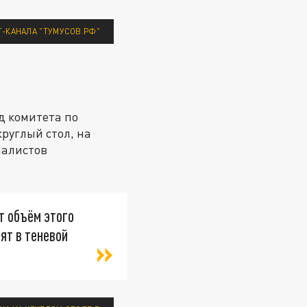
-КАНАЛА "ТУМУСОВ.РФ"
д комитета по
круглый стол, на
иалистов
т объём этого
ят в теневой