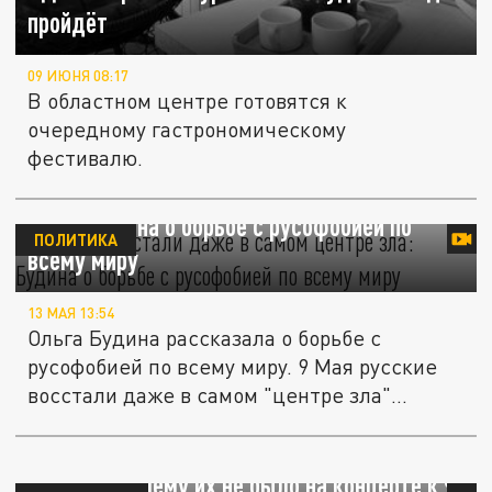
пройдёт
09 ИЮНЯ 08:17
В областном центре готовятся к
очередному гастрономическому
фестивалю.
Русские восстали даже в самом "центре
зла": Будина о борьбе с русофобией по
ПОЛИТИКА
всему миру
13 МАЯ 13:54
Ольга Будина рассказала о борьбе с
русофобией по всему миру. 9 Мая русские
восстали даже в самом "центре зла"...
Будина вступилась за реальных народных
героев: "Почему их не было на концерте к 9