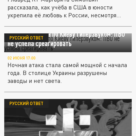
рассказала, как учёба в США в юности
укрепила её любовь к России, несмотря
на...
Россия ударила по Киеву гиперзвуком: ПВО
РУССКИЙ ОТВЕТ
не успела среагировать
02 ИЮНЯ 17:00
Ночная атака стала самой мощной с начала
года. В столице Украины разрушены
заводы и нет света.
РУССКИЙ ОТВЕТ