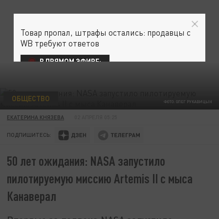
Товар пропал, штрафы остались: продавцы с
WB требуют ответов
В ПРЯМОМ ЭФИРЕ:
ОБЩЕСТВО
ФОТО: ОЛЕГ РУКАВИЦЫН
ЕКАТЕРИНА КНЯЗЕВА
02 АПРЕЛЯ 05:25
ПОДПИШИТЕСЬ:
50 лет ожидания: NASA запустило
пилотируемую миссию Artemis II с мыса
Канаверал