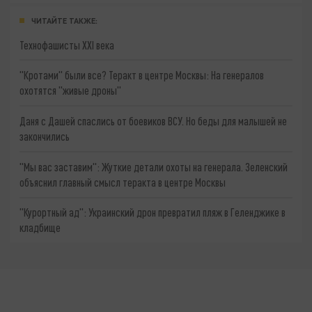
ЧИТАЙТЕ ТАКЖЕ:
Технофашисты XXI века
"Кротами" были все? Теракт в центре Москвы: На генералов
охотятся "живые дроны"
Даня с Дашей спаслись от боевиков ВСУ. Но беды для малышей не
закончились
"Мы вас заставим": Жуткие детали охоты на генерала. Зеленский
объяснил главный смысл теракта в центре Москвы
"Курортный ад": Украинский дрон превратил пляж в Геленджике в
кладбище