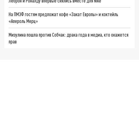
Леброн и Роналду впервые снялись вместе для Nike
На ПМЭФ гостям предложат кофе «Закат Европы» и коктейль
«Апероль Мерц»
Мизулина пошла против Собчак: драка года в медиа, кто окажется
прав