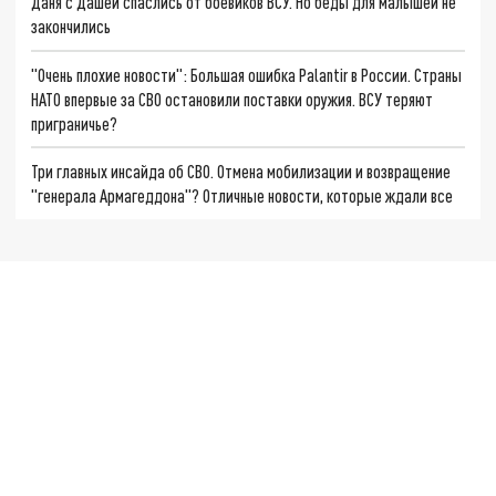
Даня с Дашей спаслись от боевиков ВСУ. Но беды для малышей не
закончились
"Очень плохие новости": Большая ошибка Palantir в России. Страны
НАТО впервые за СВО остановили поставки оружия. ВСУ теряют
приграничье?
Три главных инсайда об СВО. Отмена мобилизации и возвращение
"генерала Армагеддона"? Отличные новости, которые ждали все