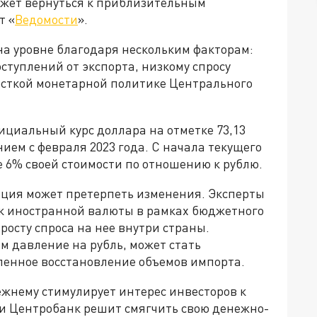
ожет вернуться к приблизительным
т «
Ведомости
».
на уровне благодаря нескольким факторам:
ступлений от экспорта, низкому спросу
есткой монетарной политике Центрального
фициальный курс доллара на отметке 73,13
ием с февраля 2023 года. С начала текущего
 6% своей стоимости по отношению к рублю.
уация может претерпеть изменения. Эксперты
к иностранной валюты в рамках бюджетного
 росту спроса на нее внутри страны.
 давление на рубль, может стать
пенное восстановление объемов импорта.
ежнему стимулирует интерес инвесторов к
ли Центробанк решит смягчить свою денежно-