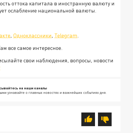
ость оттока капитала в иностранную валюту и
ует ослабление национальной валюты.
акте
,
Одноклассники
,
Telegram
.
Там все самое интересное.
рисылайте свои наблюдения, вопросы, новости
v
сывайтесь на наши каналы
ыми узнавайте о главных новостях и важнейших событиях дня.