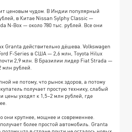
дит ценовым чудом. В Индии популярный
рублей, в Китае Nissan Sylphy Classic —
da N-Box — около 780 тыс. рублей. Все они
ах Granta действительно дёшева. Volkswagen
ord F-Series в США — 2,6 млн, Toyota Hilux
 почти 2,9 млн. В Бразилии лидер Fiat Strada —
2 млн рублей.
пной не потому, что рынок здоров, а потому
покупатель получает простую технику, слабый
 цены уходят к 1,5–2 млн рублей, где
ee.
о они крупнее, мощнее и современнее.
 получает более простой автомобиль. Granta
 потому что в стране почти не осталось новых