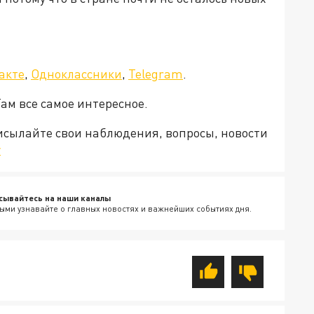
акте
,
Одноклассники
,
Telegram
.
Там все самое интересное.
рисылайте свои наблюдения, вопросы, новости
v
сывайтесь на наши каналы
ыми узнавайте о главных новостях и важнейших событиях дня.