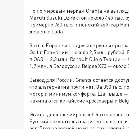
Но по мировым меркам Granta не выгля
Maruti Suzuki Dzire стоит около 445 тыс. 
примерно 760 тыс., японский кей-кар Hon
дешевле Lada.
Зато в Европе и на других крупных рынк
Golf в Германии — около 2,5 млн рублей, F
в ОАЭ — 2,3 млн, Renault Clio в Турции —
1,7 млн, в Белоруссии Belgee X70 — около 
Вывод для России: Granta остаётся досту
что альтернатив почти нет. За 850 тыс. 
мотор и минимум комфорта. Шаг выше — и
начинаются китайские кроссоверы и Belg
Granta дешевле мировых бестселлеров, н
Русский покупатель платит меньше, но и
остаётся народной не из-за технологий, а