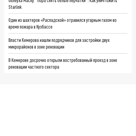
Оплеуха Маску. "Пора снять белые перчатки": Как уничтожить
Starlink
Один из шахтеров «Распадской» отравился угарным газом во
время пожара в Кузбассе
Власти Кемерова нашли подрядчиков для застройки двух
микрорайонов в зоне реновации
В Кемерове досрочно открыли востребованный проезд в зоне
реновации частного сектора