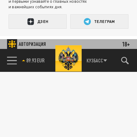
и первыми узнавайте о главных новостях
и важнейших событиях дня.
ДЗЕН
ТЕЛЕГРАМ
18+
ПОДЕЛИТЬСЯ В СОЦСЕТЯХ:
АВТОРИЗАЦИЯ
89.93 EUR
КУЗБАСС