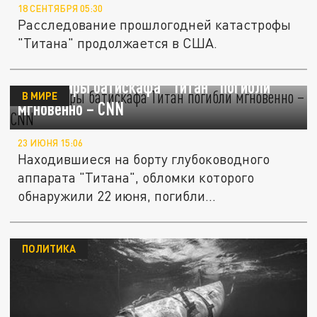
18 СЕНТЯБРЯ 05:30
Расследование прошлогодней катастрофы
"Титана" продолжается в США.
Пассажиры батискафа "Титан" погибли
В МИРЕ
мгновенно – CNN
23 ИЮНЯ 15:06
Находившиеся на борту глубоководного
аппарата "Титана", обломки которого
обнаружили 22 июня, погибли...
ПОЛИТИКА