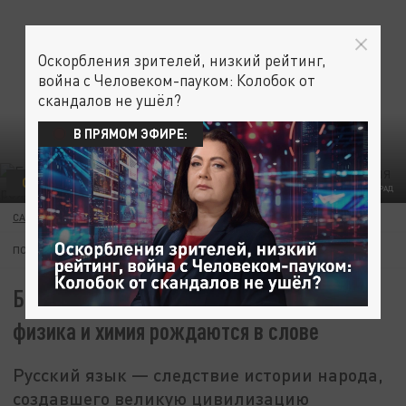
Оскорбления зрителей, низкий рейтинг,
война с Человеком-пауком: Колобок от
скандалов не ушёл?
В ПРЯМОМ ЭФИРЕ:
ОБЩЕСТВО
ФОТО: КОЛЛАЖ ЦАРЬГРАД
САША БЕЛАЯ
04 ИЮНЯ 02:27
ПОДПИШИТЕСЬ:
Без русского языка не стать учёным:
физика и химия рождаются в слове
Русский язык — следствие истории народа,
создавшего великую цивилизацию