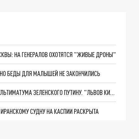
ОСКВЫ: НА ГЕНЕРАЛОВ ОХОТЯТСЯ "ЖИВЫЕ ДРОНЫ"
. НО БЕДЫ ДЛЯ МАЛЫШЕЙ НЕ ЗАКОНЧИЛИСЬ
НОВОЕ МАСШТАБНЕЙШЕЕ НАСТУПЛЕНИЕ. ТРИ УЛЬТИМАТУМА ЗЕЛЕНСКОГО ПУТИНУ. "ЛЬВОВ КИМА" ПОСТАВЯТ НА ПВО? ГЛОБАЛЬНЫЙ ПРОРЫВ ПОД ЗАПОРОЖЬЕМ
О ИРАНСКОМУ СУДНУ НА КАСПИИ РАСКРЫТА