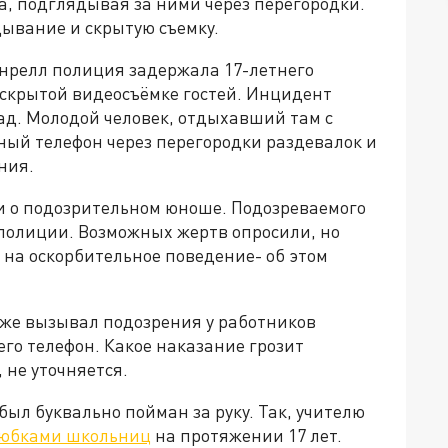
а, подглядывая за ними через перегородки.
дывание и скрытую съемку.
нрелл полиция задержала 17-летнего
 скрытой видеосъёмке гостей. Инцидент
ад. Молодой человек, отдыхавший там с
ный телефон через перегородки раздевалок и
ния.
и о подозрительном юноше. Подозреваемого
 полиции. Возможных жертв опросили, но
на оскорбительное поведение- об этом
уже вызывал подозрения у работников
его телефон. Какое наказание грозит
 не уточняется.
был буквально пойман за руку. Так, учителю
 юбками школьниц
на протяжении 17 лет.