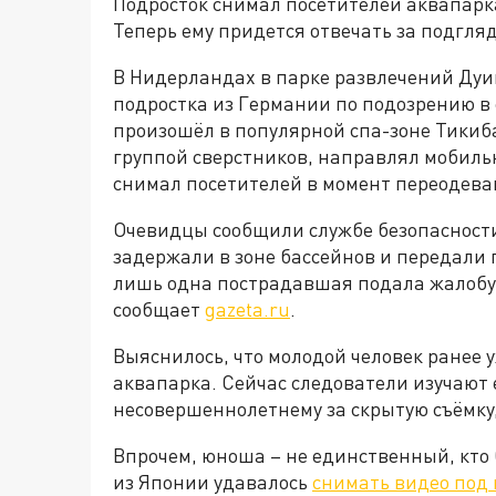
Подросток снимал посетителей аквапарк
Теперь ему придется отвечать за подгля
В Нидерландах в парке развлечений Дуи
подростка из Германии по подозрению в
произошёл в популярной спа-зоне Тикиб
группой сверстников, направлял мобиль
снимал посетителей в момент переодева
Очевидцы сообщили службе безопасност
задержали в зоне бассейнов и передали
лишь одна пострадавшая подала жалобу 
сообщает
gazeta.ru
.
Выяснилось, что молодой человек ранее 
аквапарка. Сейчас следователи изучают 
несовершеннолетнему за скрытую съёмку,
Впрочем, юноша – не единственный, кто 
из Японии удавалось
снимать видео под