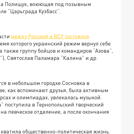
на Полищук, воюющая под позывным
але “Царьграда Кузбасс”.
ласти
между Россией и ВСУ состоялся
время которого украинский режим вернул себе
а также группу бойцов и командиров “Азова”,
”), Святослав Паламара “Калина” и др.
я в небольшом городке Сосновка в
ве, как вспоминают друзья, была активным
урсах и олимпиадах, увлекалась музыкой.
а” поступила в Тернопольский творческий
а певческое отделение, а после окончания
захватила общественно-политическая жизнь.