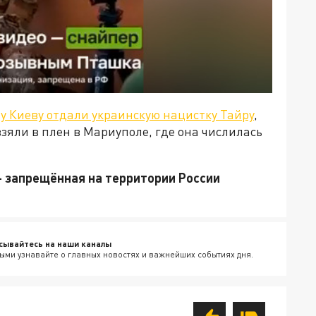
у Киеву отдали украинскую нацистку Тайру
,
зяли в плен в Мариуполе, где она числилась
- запрещённая на территории России
сывайтесь на наши каналы
ыми узнавайте о главных новостях и важнейших событиях дня.