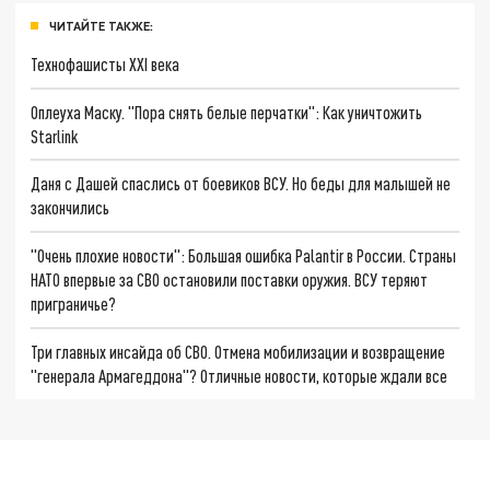
ЧИТАЙТЕ ТАКЖЕ:
Технофашисты XXI века
Оплеуха Маску. "Пора снять белые перчатки": Как уничтожить
Starlink
Даня с Дашей спаслись от боевиков ВСУ. Но беды для малышей не
закончились
"Очень плохие новости": Большая ошибка Palantir в России. Страны
НАТО впервые за СВО остановили поставки оружия. ВСУ теряют
приграничье?
Три главных инсайда об СВО. Отмена мобилизации и возвращение
"генерала Армагеддона"? Отличные новости, которые ждали все