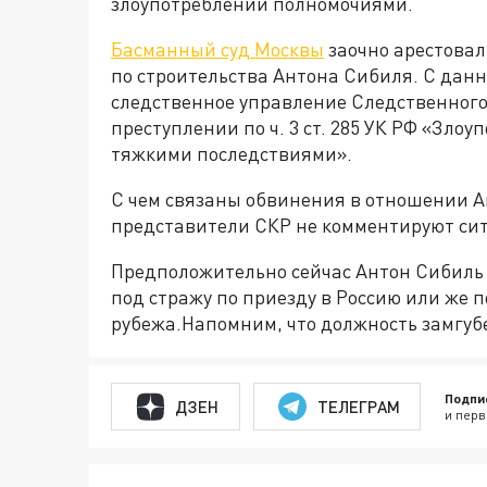
злоупотреблении полномочиями.
Басманный суд Москвы
заочно арестовал
по строительства Антона Сибиля. С дан
следственное управление Следственного
преступлении по ч. 3 ст. 285 УК РФ «Зл
тяжкими последствиями».
С чем связаны обвинения в отношении А
представители СКР не комментируют си
Предположительно сейчас Антон Сибиль 
под стражу по приезду в Россию или же 
рубежа.Напомним, что должность замгу
Подпи
ДЗЕН
ТЕЛЕГРАМ
и перв