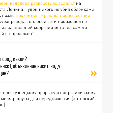
вом водовода разворотило асфальт
на
кта Ленина, чудом никого не убив обломками
к позже
прокомментировала происшествие
трубопровода тепловой сети произошёл во
 из-за внешней коррозии металла самого
ой он проложен”.
 город какой?
енск), объявление висит, воду
щие?
к новокузнецкому прорыву и попросили схему
ные маршруты для передвижения (авторский
д.).