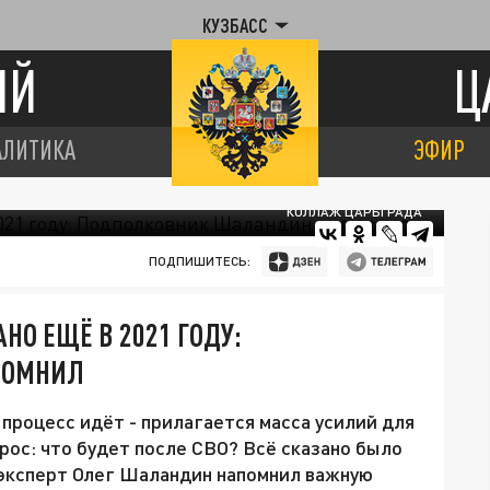
КУЗБАСС
ИЙ
Ц
АЛИТИКА
ЭФИР
КОЛЛАЖ ЦАРЬГРАДА
ПОДПИШИТЕСЬ:
АНО ЕЩЁ В 2021 ГОДУ:
ПОМНИЛ
процесс идёт - прилагается масса усилий для
рос: что будет после СВО? Всё сказано было
 эксперт Олег Шаландин напомнил важную