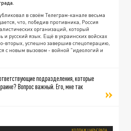
града.
убликовал в своём Телеграм-канале весьма
ается, что, победив противника, Россия
налистических организаций, который
 и русский язык. Ещё в украинских войсках
 Во-вторых, успешно завершив спецоперацию,
я с новым вызовом - войной "идеологий и
оответствующие подразделения, которые
раине? Вопрос важный. Его, мне так
КОЛЛАЖ ЦАРЬГРАДА