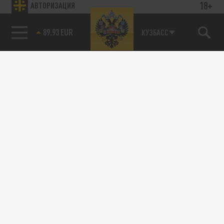
18+
АВТОРИЗАЦИЯ
89.93 EUR
КУЗБАСС
85.64 BRENT