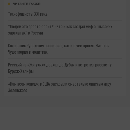
ЧИТАЙТЕ ТАКЖЕ:
Технофашисты XXI века
"Людей это просто бесит!": Кто и как создал миф о "высоких
зарплатах" в России
Священник Русакевич рассказал, как и о чем просят Николая
Чудотворца в молитвах
Русский на «Жигулях» доехал до Дубая и встретил рассвет у
Бурдж-Халифы
«Нам всем конец»: в США раскрыли смертельно опасную игру
Зеленского