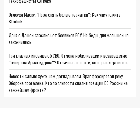
Технофашисты XXI века
Оплеуха Маску. "Пора снять белые перчатки": Как уничтожить
Starlink
Даня с Дашей спаслись от боевиков ВСУ. Но беды для малышей не
закончились
Три главных инсайда об СВО. Отмена мобилизации и возвращение
"генерала Армагеддона"? Отличные новости, которые ждали все
Новости сильно хуже, чем докладывали. Враг форсировал реку.
Оборона провалена. Кто по глупости спалил позиции ВС России на
важнейшем фронте?