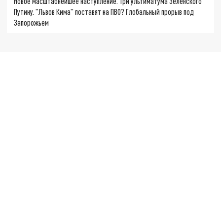
Новое масштабнейшее наступление. Три ультиматума Зеленского
Путину. "Львов Кима" поставят на ПВО? Глобальный прорыв под
Запорожьем