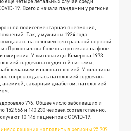
но еще четыре летальных случая среди
VID-19. Всего с начала пандемии у регионе
торонняя полисегментарная пневмония,
ложнений. Так, у мужчины 1934 года
овождалась патологией центральной нервной
из Прокопьевска болезнь протекала на фоне
 и ожирения. У жительницы Кемерова 1973
ологией сердечно-сосудистой системы,
 заболеванием и онкопатологией. У женщины
езнь сопровождалась патологией сердечно-
, анемией, сахарным диабетом, патологией
ием.
ыздоровело 776. Общее число заболевших и
 152 566 и 140 230 человек соответственно.
лучают 10 146 пациентов с COVID-19.
иняло решение направить в регионы 95 909