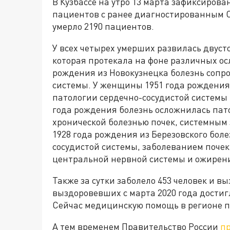
В Кузбассе на утро 13 марта зафиксирова
пациентов с ранее диагностированным CO
умерло 2190 пациентов.
У всех четырех умерших развилась двус
которая протекала на фоне различных ос
рождения из Новокузнецка болезнь сопр
системы. У женщины 1951 года рождения 
патологии сердечно-сосудистой системы
года рождения болезнь осложнилась пат
хронической болезнью почек, системным
1928 года рождения из Березовского бол
сосудистой системы, заболеванием почек
центральной нервной системы и ожирен
Также за сутки заболело 453 человек и в
выздоровевших с марта 2020 года достигло
Сейчас медицинскую помощь в регионе по
А тем временем Правительство России
пр