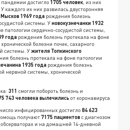
а пандемии достигло
1705 человек
, из них
. У каждого их них развилась двусторонняя
 Мысков 1969 года
рождения болезнь
осудистой системы. У
новокузнечанки 1932
е патологии сердечно-сосудистой системы,
39 года
рождения болезнь протекала на фоне
 хронической болезни почек, сахарного
й системы. У
жителя Топкинского
ия болезнь протекала на фоне патологии
нечанина 1935 года
рождения болезнь
ой нервной системы, хронической
ика:
311
смогли побороть болезнь и
75 743 человека вылечились
от коронавируса.
число инфицированных достигло
84 623
 помощь получают
7175 пациентов
с диагнозом
в обсерваторах и на домашней 14-дневной