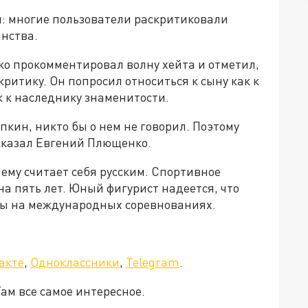
: многие пользователи раскритиковали
анства.
 прокомментировал волну хейта и отметил,
ритику. Он попросил относиться к сыну как к
к к наследнику знаменитости.
пкин, никто бы о нем не говорил. Поэтому
- сказал Евгений Плющенко.
ему считает себя русским. Спортивное
а пять лет. Юный фигурист надеется, что
ны на международных соревнованиях.
акте
,
Одноклассники
,
Telegram
.
Там все самое интересное.