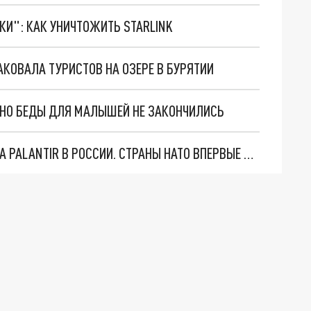
ТКИ": КАК УНИЧТОЖИТЬ STARLINK
КОВАЛА ТУРИСТОВ НА ОЗЕРЕ В БУРЯТИИ
. НО БЕДЫ ДЛЯ МАЛЫШЕЙ НЕ ЗАКОНЧИЛИСЬ
"ОЧЕНЬ ПЛОХИЕ НОВОСТИ": БОЛЬШАЯ ОШИБКА PALANTIR В РОССИИ. СТРАНЫ НАТО ВПЕРВЫЕ ЗА СВО ОСТАНОВИЛИ ПОСТАВКИ ОРУЖИЯ. ВСУ ТЕРЯЮТ ПРИГРАНИЧЬЕ?