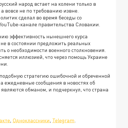
усский народ встает на колени только в
 а вовсе не по требованию извне.
олитик сделал во время беседы со
YouTube-канале правительства Словакии.
нию эффективность нынешнего курса
 не в состоянии предложить реальных
ь о необходимости военного столкновения.
сняется иллюзией, что через помощь Украине
ени.
 подобную стратегию ошибочной и обреченной
на ежедневные сообщения в новостях об
являются обманом, и подчеркнул, что страна
акте
,
Одноклассники
,
Telegram
.