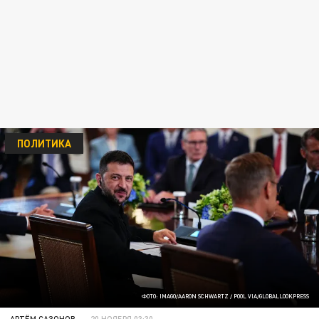
ПОЛИТИКА
ФОТО: IMAGO/AARON SCHWARTZ / POOL VIA/GLOBALLOOKPRESS
АРТЁМ САЗОНОВ
20 НОЯБРЯ 03:30