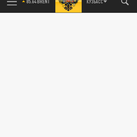
85.64 BRENT
КУЗБАСС
115093, г. Москва, переулок Партийный,
д.1, к.57, стр.3, эт.1, пом.I, ком.45
Тел.:
+7 (495) 374-77-73
info@tsargrad.tv
Адрес для пресс-релизов
press@tsargrad.tv