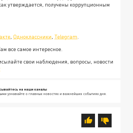
как утверждается, получены коррупционным
акте
,
Одноклассники
,
Telegram
.
Там все самое интересное.
рисылайте свои наблюдения, вопросы, новости
v
сывайтесь на наши каналы
ыми узнавайте о главных новостях и важнейших событиях дня.