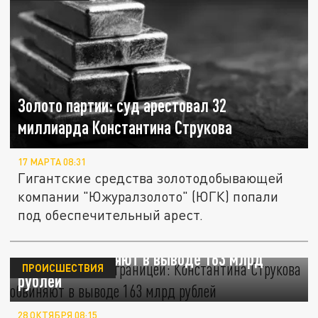
Золото партии: суд арестовал 32
миллиарда Константина Струкова
17 МАРТА 08:31
Гигантские средства золотодобывающей
компании "Южуралзолото" (ЮГК) попали
под обеспечительный арест.
Золотой след за границей: Константина
Струкова обвиняют в выводе 163 млрд
ПРОИСШЕСТВИЯ
рублей
28 ОКТЯБРЯ 08:15