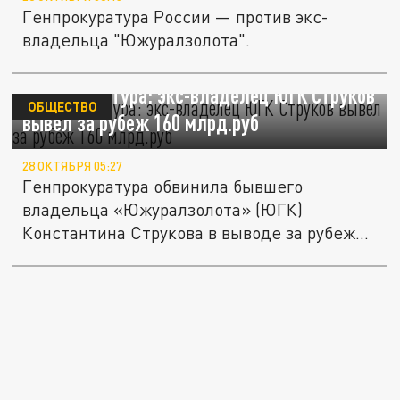
Генпрокуратура России — против экс-
владельца "Южуралзолота".
Генпрокуратура: экс-владелец ЮГК Струков
ОБЩЕСТВО
вывел за рубеж 160 млрд.руб
28 ОКТЯБРЯ 05:27
Генпрокуратура обвинила бывшего
владельца «Южуралзолота» (ЮГК)
Константина Струкова в выводе за рубеж
более...