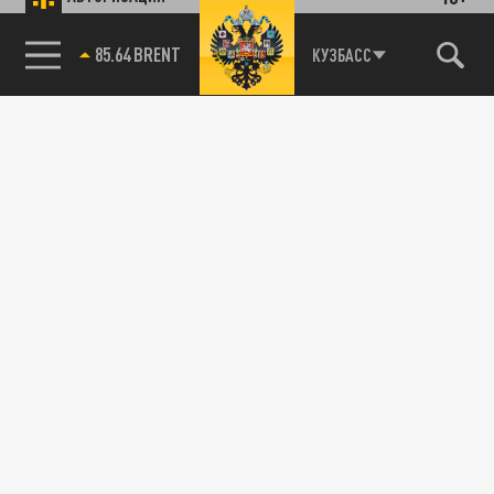
85.64 BRENT
КУЗБАСС