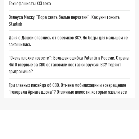
Технофашисты XXI века
Оплеуха Маску. "Пора снять белые перчатки": Как уничтожить
Starlink
Даня с Дашей спаслись от боевиков ВСУ. Но беды для малышей не
закончились
"Очень плохие новости": Большая ошибка Palantir в России. Страны
НАТО впервые за СВО остановили поставки оружия. ВСУ теряют
приграничье?
Три главных инсайда об СВО. Отмена мобилизации и возвращение
"генерала Армагеддона"? Отличные новости, которые ждали все