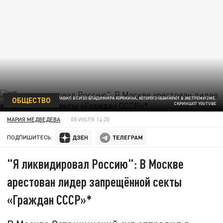
ОБЩЕСТВО
В МОСКВЕ СУД ОТПРАВИЛ В СИЗО ВЛАДИМИРА КОРЯКИНА, КОТОРОГО ОБВИНЯЮТ В ЭКСТРЕМИЗМЕ.
СКРИНШОТ YOUTUBE
МАРИЯ МЕДВЕДЕВА
08 ИЮЛЯ 14:20
ПОДПИШИТЕСЬ:
"Я ликвидировал Россию": В Москве
арестован лидер запрещённой секты
«Граждан СССР»*