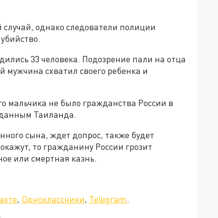
 случай, однако следователи полиции
убийство.
одились 33 человека. Подозрение пали на отца
ий мужчина схватил своего ребенка и
го мальчика не было гражданства России в
одданным Таиланда.
нного сына, ждет допрос, также будет
докажут, то гражданину России грозит
ное или смертная казнь.
акте
,
Одноклассники
,
Telegram
.