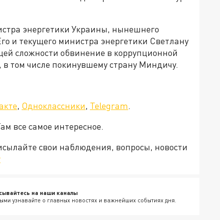
истра энергетики Украины, нынешнего
го и текущего министра энергетики Светлану
бщей сложности обвинение в коррупционной
 в том числе покинувшему страну Миндичу.
акте
,
Одноклассники
,
Telegram
.
Там все самое интересное.
рисылайте свои наблюдения, вопросы, новости
v
сывайтесь на наши каналы
ыми узнавайте о главных новостях и важнейших событиях дня.