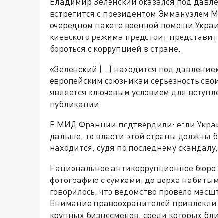
Владимир Зеленский оказался под давле
встретится с президентом Эммануэлем 
очередном пакете военной помощи Украи
киевского режима предстоит представить
бороться с коррупцией в стране.
«Зеленский (…) находится под давлением,
европейским союзникам серьезность свои
является ключевым условием для вступле
публикации.
В МИД Франции подтвердили: если Украи
дальше, то власти этой страны должны б
находится, судя по последнему скандалу,
Национальное антикоррупционное бюро 
фотографию с сумками, до верха набиты
говорилось, что ведомство провело масш
Внимание правоохранителей привлекли 
крупных бизнесменов, среди которых б