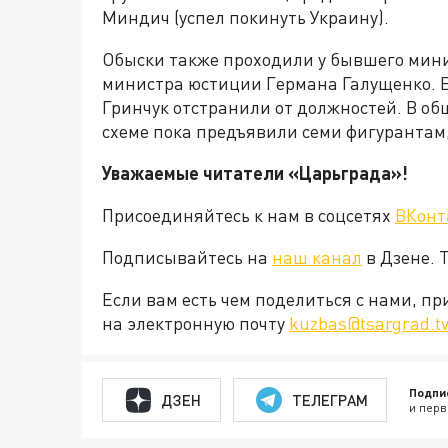
Миндич (успел покинуть Украину).
Обыски также проходили у бывшего мин
министра юстиции Германа Галущенко. Е
Гринчук отстранили от должностей. В о
схеме пока предъявили семи фигурантам,
Уважаемые читатели «Царьграда»!
Присоединяйтесь к нам в соцсетях
ВКонт
Подписывайтесь на
наш канал
в Дзене. 
Если вам есть чем поделиться с нами, п
на электронную почту
kuzbas@tsargrad.t
Подпи
ДЗЕН
ТЕЛЕГРАМ
и перв