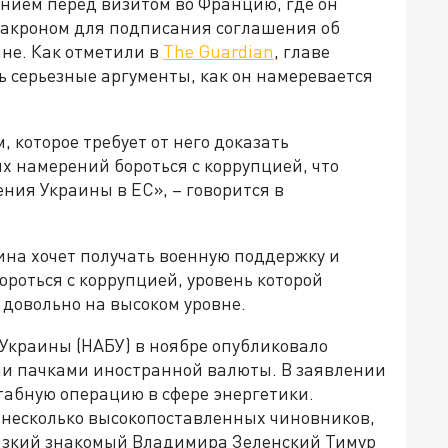
нием перед визитом во Францию, где он
Макроном для подписания соглашения об
не. Как отметили в
The Guardian
, главе
 серьезные аргументы, как он намеревается
 которое требует от него доказать
х намерений бороться с коррупцией, что
ния Украины в ЕС», – говорится в
на хочет получать военную поддержку и
ороться с коррупцией, уровень которой
 довольно на высоком уровне.
Украины (НАБУ) в ноябре опубликовало
ми пачками иностранной валюты. В заявлении
табную операцию в сфере энергетики.
несколько высокопоставленных чиновников,
лизкий знакомый Владимира Зеленский Тимур