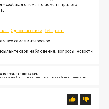
д» сообщал о том, что момент прилета
а.
акте
,
Одноклассники
,
Telegram
.
Там все самое интересное.
рисылайте свои наблюдения, вопросы, новости
v
сывайтесь на наши каналы
ыми узнавайте о главных новостях и важнейших событиях дня.