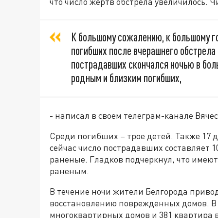
что число жертв обстрела увеличилось. Ч
К большому сожалению, к большому г
погибших после вчерашнего обстрела 
пострадавших скончался ночью в боль
родным и близким погибших,
- написал в своем телеграм-канале Вяче
Среди погибших – трое детей. Также 17 
сейчас число пострадавших составляет 10
раненые. Гладков подчеркнул, что имею
раненым.
В течение ночи жители Белгорода привод
восстановлению поврежденных домов. В 
многоквартирных домов и 381 квартира в