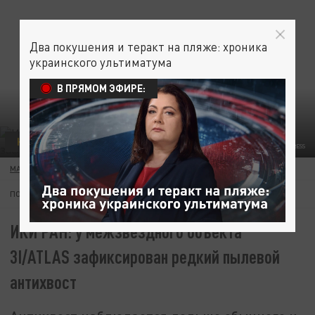
Два покушения и теракт на пляже: хроника
украинского ультиматума
В ПРЯМОМ ЭФИРЕ:
НАУКА
ESA/GLOBALLOOKPRESS
МАРИЯ ПРЫГУНОВА
27 НОЯБРЯ 21:02
ПОДПИШИТЕСЬ:
ИКИ РАН: у межзвёздного объекта
3I/ATLAS зафиксирован редкий пылевой
антихвост