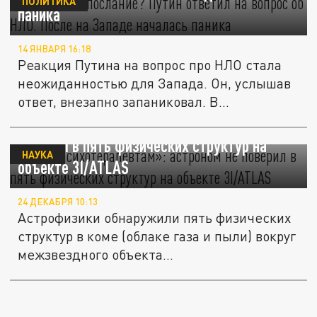
ПОЛИТИКА
паника
14 ЯНВАРЯ 16:18
Реакция Путина на вопрос про НЛО стала
неожиданностью для Запада. Он, услышав
ответ, внезапно запаниковал. В...
«Это к психотерапевтам»: астроном не
поверил в пять физических структур на
НАУКА
объекте 3I/ATLAS
24 ДЕКАБРЯ 10:13
Астрофизики обнаружили пять физических
структур в коме (облаке газа и пыли) вокруг
межзвездного объекта...