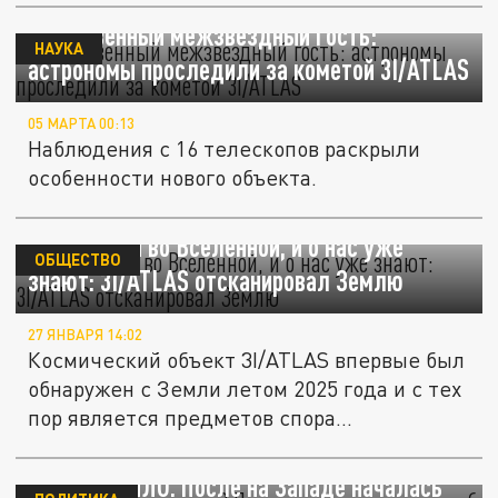
Таинственный межзвездный гость:
НАУКА
астрономы проследили за кометой 3I/ATLAS
05 МАРТА 00:13
Наблюдения с 16 телескопов раскрыли
особенности нового объекта.
Мы не одни во Вселенной, и о нас уже
ОБЩЕСТВО
знают: 3I/ATLAS отсканировал Землю
27 ЯНВАРЯ 14:02
Космический объект 3I/ATLAS впервые был
обнаружен с Земли летом 2025 года и с тех
пор является предметов спора...
Шутка или послание? Путин ответил на
вопрос об НЛО. После на Западе началась