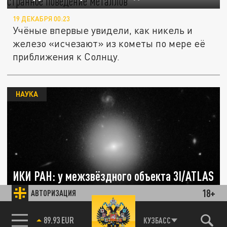
19 ДЕКАБРЯ 00:23
Учёные впервые увидели, как никель и
железо «исчезают» из кометы по мере её
приближения к Солнцу.
НАУКА
ИКИ РАН: у межзвёздного объекта 3I/ATLAS
зафиксирован редкий пылевой антихвост
18+
АВТОРИЗАЦИЯ
27 НОЯБРЯ 21:02
85.64 BRENT
КУЗБАСС