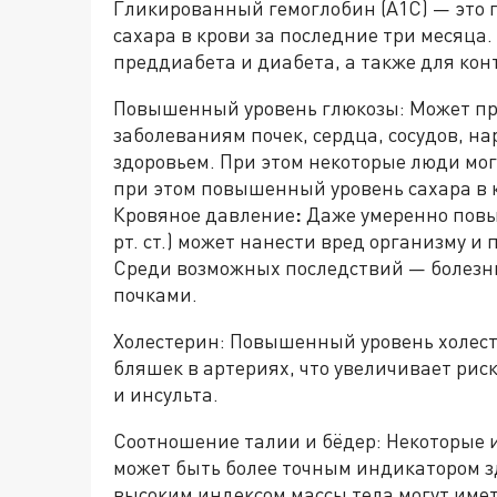
Гликированный гемоглобин (A1C) — это 
сахара в крови за последние три месяца
преддиабета и диабета, а также для кон
Повышенный уровень глюкозы: Может пр
заболеваниям почек, сердца, сосудов, н
здоровьем. При этом некоторые люди мог
при этом повышенный уровень сахара в 
Кровяное давление
:
Даже умеренно повы
рт. ст.) может нанести вред организму 
Среди возможных последствий — болезни
почками.
Холестерин: Повышенный уровень холест
бляшек в артериях, что увеличивает рис
и инсульта.
Соотношение талии и бёдер: Некоторые 
может быть более точным индикатором зд
высоким индексом массы тела могут име