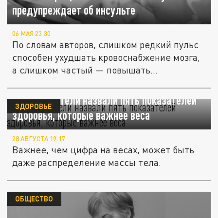
предупреждает об инсульте
06 МАЯ 23:30
По словам авторов, слишком редкий пульс
способен ухудшать кровоснабжение мозга,
а слишком частый — повышать...
Исследователи назвали пять показателей
ЗДОРОВЬЕ
здоровья, которые важнее веса
28 АВГУСТА 19:17
Важнее, чем цифра на весах, может быть
даже распределение массы тела.
ОБЩЕСТВО