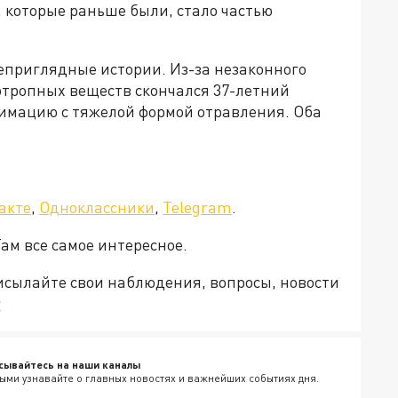
которые раньше были, стало частью
еприглядные истории. Из-за незаконного
тропных веществ скончался 37-летний
нимацию с тяжелой формой отравления. Оба
акте
,
Одноклассники
,
Telegram
.
Там все самое интересное.
рисылайте свои наблюдения, вопросы, новости
v
сывайтесь на наши каналы
ыми узнавайте о главных новостях и важнейших событиях дня.