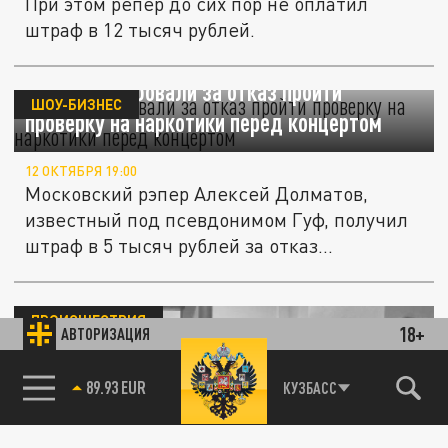
При этом репер до сих пор не оплатил
штраф в 12 тысяч рублей.
Гуфа оштрафовали за отказ пройти
ШОУ-БИЗНЕС
проверку на наркотики перед концертом
12 ОКТЯБРЯ 19:00
Московский рэпер Алексей Долматов,
известный под псевдонимом Гуф, получил
штраф в 5 тысяч рублей за отказ...
ПРОИСШЕСТВИЯ
18+
АВТОРИЗАЦИЯ
85.64 BRENT
КУЗБАСС