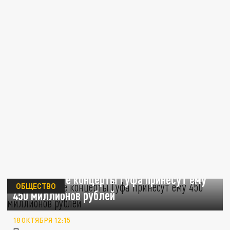
Прощальные концерты Гуфа принесут ему
ОБЩЕСТВО
450 миллионов рублей
18 ОКТЯБРЯ 12:15