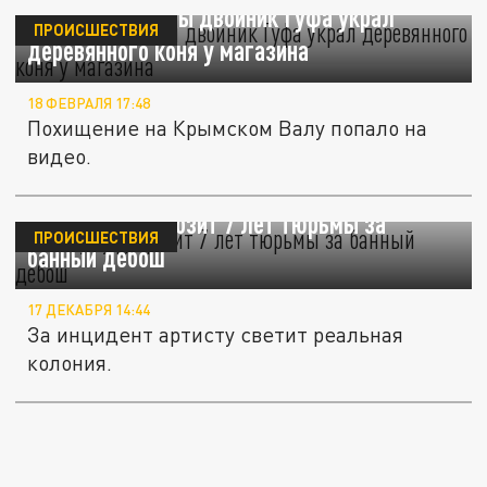
В центре Москвы двойник Гуфа украл
ПРОИСШЕСТВИЯ
деревянного коня у магазина
18 ФЕВРАЛЯ 17:48
Похищение на Крымском Валу попало на
видео.
Реперу Гуфу грозит 7 лет тюрьмы за
ПРОИСШЕСТВИЯ
банный дебош
17 ДЕКАБРЯ 14:44
За инцидент артисту светит реальная
колония.