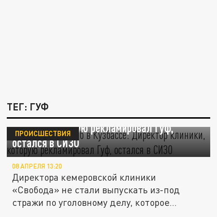
ТЕГ: ГУФ
«Звёздный» рехаб в Кузбассе: Директор
клиники, которую рекламировал Гуф,
ПРОИСШЕСТВИЯ
остался в СИЗО
08 АПРЕЛЯ 13:20
Директора кемеровской клиники
«Свобода» не стали выпускать из-под
стражи по уголовному делу, которое
завели...