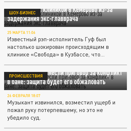
Гуф порвал с клиникой в Кемерово из-за
ШОУ-БИЗНЕС
задержания экс-главврача
25 МАРТА 11:06
Известный рэп-исполнитель Гуф был
настолько шокирован происходящим в
клинике «Свобода» в Кузбассе, что...
Рэперу Гуфу вынесли приговор за конфликт
ПРОИСШЕСТВИЯ
в бане: защита будет его обжаловать
26 ФЕВРАЛЯ 18:07
Музыкант извинился, возместил ущерб и
пожал руку потерпевшему, но это не
убедило суд.