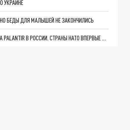
ПО УКРАИНЕ
. НО БЕДЫ ДЛЯ МАЛЫШЕЙ НЕ ЗАКОНЧИЛИСЬ
"ОЧЕНЬ ПЛОХИЕ НОВОСТИ": БОЛЬШАЯ ОШИБКА PALANTIR В РОССИИ. СТРАНЫ НАТО ВПЕРВЫЕ ЗА СВО ОСТАНОВИЛИ ПОСТАВКИ ОРУЖИЯ. ВСУ ТЕРЯЮТ ПРИГРАНИЧЬЕ?