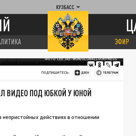
КУЗБАСС
ИЙ
Ц
АЛИТИКА
ЭФИР
ФОТО: LEE JAE-WON/GLOBALLOOKPRESS
ПОДПИШИТЕСЬ:
ЯЛ ВИДЕО ПОД ЮБКОЙ У ЮНОЙ
в непристойных действиях в отношении