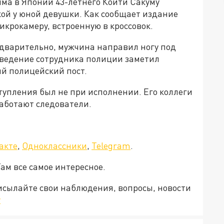
ма в Японии 43-летнего Коити Сакуму
кой у юной девушки. Как сообщает издание
икрокамеру, встроенную в кроссовок.
дварительно, мужчина направил ногу под
оведение сотрудника полиции заметил
й полицейский пост.
тупления был не при исполнении. Его коллеги
аботают следователи.
акте
,
Одноклассники
,
Telegram
.
Там все самое интересное.
рисылайте свои наблюдения, вопросы, новости
v