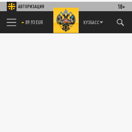
18+
АВТОРИЗАЦИЯ
89.93 EUR
КУЗБАСС
85.64 BRENT