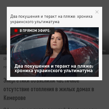
Два покушения и теракт на пляже: хроника
украинского ультиматума
В ПРЯМОМ ЭФИРЕ:
ОБЩЕСТВО
ОТОПЛЕНИЕ В ДОМАХ ВКЛЮЧАЕТСЯ ПОЭТАПНО. ФОТО: ЦАРЬГРАД
СВЕТЛАНА КРЮКОВА
18 СЕНТЯБРЯ 09:03
ПОДПИШИТЕСЬ:
Энергетики объяснили частичное
отсутствие отопления в жилых домах в
Кемерове