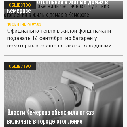
отсутствие отопления в жилых домах в
ОБЩЕСТВО
Кемерове
18 СЕНТЯБРЯ 09:03
Официально тепло в жилой фонд начали
подавать 16 сентября, но батареи у
некоторых все еще остаются холодными....
ОБЩЕСТВО
Власти Кемерова объяснили отказ
включать в городе отопление